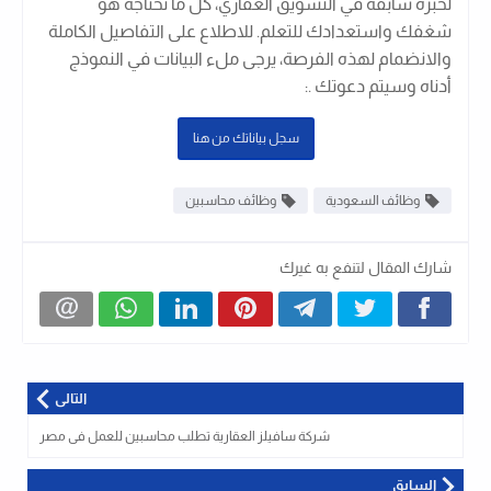
لخبرة سابقة في التسويق العقاري، كل ما تحتاجه هو
شغفك واستعدادك للتعلم. للاطلاع على التفاصيل الكاملة
والانضمام لهذه الفرصة، يرجى ملء البيانات في النموذج
أدناه وسيتم دعوتك .
:
سجل بياناتك من هنا
وظائف السعودية
وظائف محاسبين
شارك المقال لتنفع به غيرك
التالى
شركة سافيلز العقارية تطلب محاسبين للعمل فى مصر
السابق