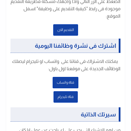
الضغط على الزر التالي واذا واجهك مشكلة فطريقة التقديم
موجودة فى رابط "كيفية التقديم على وظيفة" اسفل
الموقع:
التقديم الان
اشترك فى نشرة وظائفنا اليومية
يمكنك الاشتراك فى قناتنا على واتساب او تليجرام ليصلك
الوظائف الجديدة على موقعنا اول باول
:
قتاة واتساب
قتاة تليجرام
سيرتك الذاتية
من اهم الاشياء التى يجب على اى باحث عن عمل ايا كان