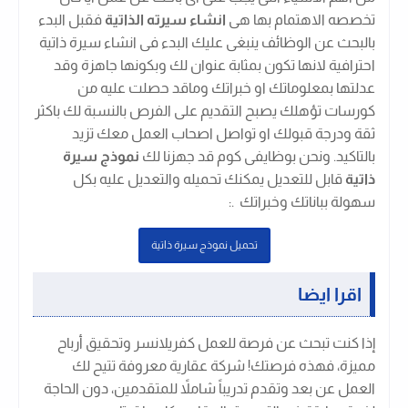
تخصصه الاهتمام بها هى
انشاء سيرته الذاتية
فقبل البدء
بالبحث عن الوظائف ينبغى عليك البدء فى انشاء سيرة ذاتية
احترافية لانها تكون بمثابة عنوان لك وبكونها جاهزة وقد
عدلتها بمعلوماتك او خبراتك وماقد حصلت عليه من
كورسات تؤهلك يصبح التقديم على الفرص بالنسبة لك باكثر
ثقة ودرجة قبولك او تواصل اصحاب العمل معك تزيد
بالتاكيد. ونحن بوظايفى كوم قد جهزنا لك
نموذج سيرة
ذاتية
قابل للتعديل يمكنك تحميله والتعديل عليه بكل
سهولة بباناتك وخبراتك .
:
تحميل نموذج سيرة ذاتية
اقرا ايضا
إذا كنت تبحث عن فرصة للعمل كفريلانسر وتحقيق أرباح
مميزة، فهذه فرصتك! شركة عقارية معروفة تتيح لك
العمل عن بعد وتقدم تدريباً شاملاً للمتقدمين، دون الحاجة