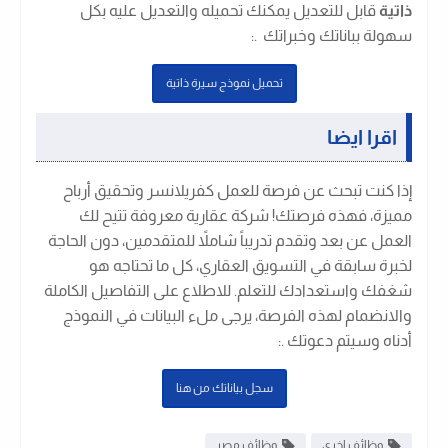
ذاتية
قابل للتعديل يمكنك تحميله والتعديل عليه بكل
سهولة بباناتك وخبراتك .
:
تحميل نموذج سيرة ذاتية
اقرا ايضا
إذا كنت تبحث عن فرصة للعمل كفريلانسر وتحقيق أرباح
مميزة، فهذه فرصتك! شركة عقارية معروفة تتيح لك
العمل عن بعد وتقدم تدريباً شاملاً للمتقدمين، دون الحاجة
لخبرة سابقة في التسويق العقاري، كل ما تحتاجه هو
شغفك واستعدادك للتعلم. للاطلاع على التفاصيل الكاملة
والانضمام لهذه الفرصة، يرجى ملء البيانات في النموذج
أدناه وسيتم دعوتك .
:
سجل بياناتك من هنا
وظائف اخرى
وظائف مصر