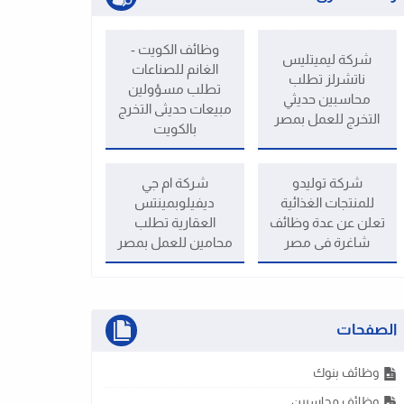
وظائف الكويت -
شركة ليميتليس
الغانم للصناعات
ناتشرلز تطلب
تطلب مسؤولين
محاسبين حديثي
مبيعات حديثى التخرج
التخرج للعمل بمصر
بالكويت
شركة توليدو
شركة ام جي
للمنتجات الغذائية
ديفيلوبمينتس
تعلن عن عدة وظائف
العقارية تطلب
شاغرة فى مصر
محامين للعمل بمصر
الصفحات
وظائف بنوك
وظائف محاسبين