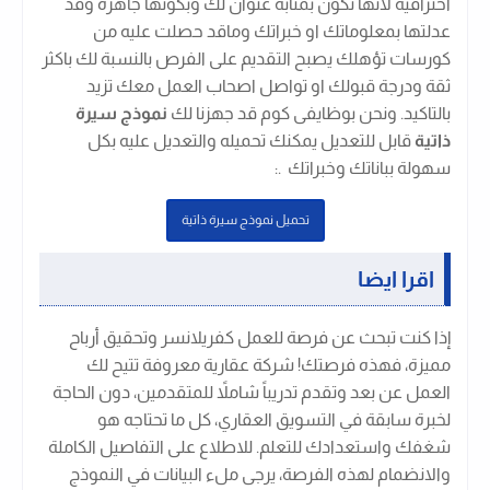
احترافية لانها تكون بمثابة عنوان لك وبكونها جاهزة وقد
عدلتها بمعلوماتك او خبراتك وماقد حصلت عليه من
كورسات تؤهلك يصبح التقديم على الفرص بالنسبة لك باكثر
ثقة ودرجة قبولك او تواصل اصحاب العمل معك تزيد
بالتاكيد. ونحن بوظايفى كوم قد جهزنا لك
نموذج سيرة
ذاتية
قابل للتعديل يمكنك تحميله والتعديل عليه بكل
سهولة بباناتك وخبراتك .
:
تحميل نموذج سيرة ذاتية
اقرا ايضا
إذا كنت تبحث عن فرصة للعمل كفريلانسر وتحقيق أرباح
مميزة، فهذه فرصتك! شركة عقارية معروفة تتيح لك
العمل عن بعد وتقدم تدريباً شاملاً للمتقدمين، دون الحاجة
لخبرة سابقة في التسويق العقاري، كل ما تحتاجه هو
شغفك واستعدادك للتعلم. للاطلاع على التفاصيل الكاملة
والانضمام لهذه الفرصة، يرجى ملء البيانات في النموذج