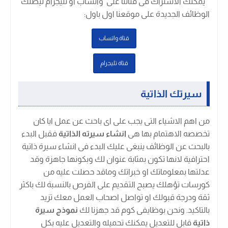
يمكنك الاشتراك فى قناتنا على واتساب او تليجرام ليصلك
الوظائف الجديدة على موقعنا اول باول
:
قتاة واتساب
قتاة تليجرام
سيرتك الذاتية
من اهم الاشياء التى يجب على اى باحث عن عمل ايا كان
تخصصه الاهتمام بها هى
انشاء سيرته الذاتية
فقبل البدء
بالبحث عن الوظائف ينبغى عليك البدء فى انشاء سيرة ذاتية
احترافية لانها تكون بمثابة عنوان لك وبكونها جاهزة وقد
عدلتها بمعلوماتك او خبراتك وماقد حصلت عليه من
كورسات تؤهلك يصبح التقديم على الفرص بالنسبة لك باكثر
ثقة ودرجة قبولك او تواصل اصحاب العمل معك تزيد
بالتاكيد. ونحن بوظايفى كوم قد جهزنا لك
نموذج سيرة
ذاتية
قابل للتعديل يمكنك تحميله والتعديل عليه بكل