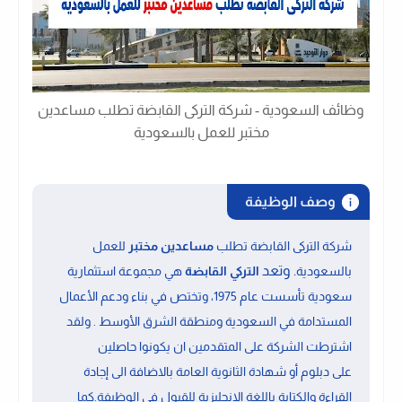
وظائف السعودية - شركة التركى القابضة تطلب مساعدين
مختبر للعمل بالسعودية
وصف الوظيفة
شركة التركى القابضة تطلب
مساعدين مختبر
للعمل
. وتعد
بالسعودية
التركي القابضة
هي مجموعة استثمارية
سعودية تأسست عام 1975، وتختص في بناء ودعم الأعمال
المستدامة في السعودية ومنطقة الشرق الأوسط . ولقد
اشترطت الشركة على المتقدمين ان يكونوا حاصلين
على
دبلوم أو شهادة الثانوية العامة
بالاضافة الى
إجادة
القراءة والكتابة باللغة الإنجليزية
للقبول فى الوظيفة.كما