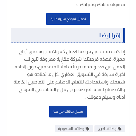
سهولة بباناتك وخبراتك .
:
تحميل نموذج سيرة ذاتية
اقرا ايضا
إذا كنت تبحث عن فرصة للعمل كفريلانسر وتحقيق أرباح
مميزة، فهذه فرصتك! شركة عقارية معروفة تتيح لك
العمل عن بعد وتقدم تدريباً شاملاً للمتقدمين، دون الحاجة
لخبرة سابقة في التسويق العقاري، كل ما تحتاجه هو
شغفك واستعدادك للتعلم. للاطلاع على التفاصيل الكاملة
والانضمام لهذه الفرصة، يرجى ملء البيانات في النموذج
أدناه وسيتم دعوتك .
:
سجل بياناتك من هنا
وظائف اخرى
وظائف السعودية