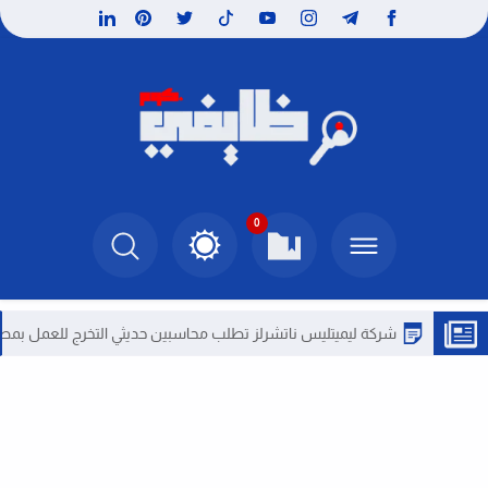
0
شركة ليميتليس ناتشرلز تطلب محاسبين حديثي التخرج للعمل بمصر
وظ