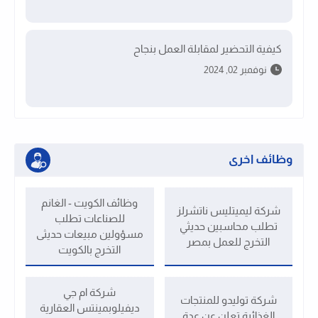
كيفية التحضير لمقابلة العمل بنجاح
نوفمبر 02, 2024
وظائف اخرى
وظائف الكويت - الغانم
شركة ليميتليس ناتشرلز
للصناعات تطلب
تطلب محاسبين حديثي
مسؤولين مبيعات حديثى
التخرج للعمل بمصر
التخرج بالكويت
شركة ام جي
شركة توليدو للمنتجات
ديفيلوبمينتس العقارية
الغذائية تعلن عن عدة