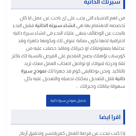
سيرتك الذاتية
من اهم الاشياء التى يجب على اى باحث عن عمل ايا كان
تخصصه الاهتمام بها هى
انشاء سيرته الذاتية
فقبل البدء
بالبحث عن الوظائف ينبغى عليك البدء فى انشاء سيرة ذاتية
احترافية لانها تكون بمثابة عنوان لك وبكونها جاهزة وقد
عدلتها بمعلوماتك او خبراتك وماقد حصلت عليه من
كورسات تؤهلك يصبح التقديم على الفرص بالنسبة لك باكثر
ثقة ودرجة قبولك او تواصل اصحاب العمل معك تزيد
بالتاكيد. ونحن بوظايفى كوم قد جهزنا لك
نموذج سيرة
ذاتية
قابل للتعديل يمكنك تحميله والتعديل عليه بكل
سهولة بباناتك وخبراتك .
:
تحميل نموذج سيرة ذاتية
اقرا ايضا
إذا كنت تبحث عن فرصة للعمل كفريلانسر وتحقيق أرباح