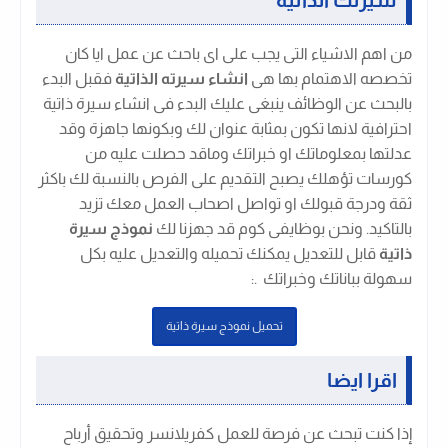
من اهم الاشياء التى يجب على اى باحث عن عمل ايا كان
تخصصه الاهتمام بها هى
انشاء سيرته الذاتية
فقبل البدء
بالبحث عن الوظائف ينبغى عليك البدء فى انشاء سيرة ذاتية
احترافية لانها تكون بمثابة عنوان لك وبكونها جاهزة وقد
عدلتها بمعلوماتك او خبراتك وماقد حصلت عليه من
كورسات تؤهلك يصبح التقديم على الفرص بالنسبة لك باكثر
ثقة ودرجة قبولك او تواصل اصحاب العمل معك تزيد
بالتاكيد. ونحن بوظايفى كوم قد جهزنا لك
نموذج سيرة
ذاتية
قابل للتعديل يمكنك تحميله والتعديل عليه بكل
سهولة بباناتك وخبراتك .
:
تحميل نموذج سيرة ذاتية
اقرا ايضا
إذا كنت تبحث عن فرصة للعمل كفريلانسر وتحقيق أرباح