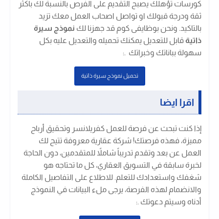
كورسات تؤهلك يصبح التقديم على الفرص بالنسبة لك باكثر
ثقة ودرجة قبولك او تواصل اصحاب العمل معك تزيد
بالتاكيد. ونحن بوظايفى كوم قد جهزنا لك
نموذج سيرة
ذاتية
قابل للتعديل يمكنك تحميله والتعديل عليه بكل
سهولة بباناتك وخبراتك .
:
تحميل نموذج سيرة ذاتية
اقرا ايضا
إذا كنت تبحث عن فرصة للعمل كفريلانسر وتحقيق أرباح
مميزة، فهذه فرصتك! شركة عقارية معروفة تتيح لك
العمل عن بعد وتقدم تدريباً شاملاً للمتقدمين، دون الحاجة
لخبرة سابقة في التسويق العقاري، كل ما تحتاجه هو
شغفك واستعدادك للتعلم. للاطلاع على التفاصيل الكاملة
والانضمام لهذه الفرصة، يرجى ملء البيانات في النموذج
أدناه وسيتم دعوتك .
: