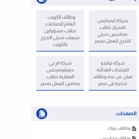
وظائف الكويت -
شركة ليميتليس
الغانم للصناعات
ناتشرلز تطلب
تطلب مسؤولين
محاسبين حديثي
مبيعات حديثى التخرج
التخرج للعمل بمصر
بالكويت
شركة توليدو
شركة ام جي
للمنتجات الغذائية
ديفيلوبمينتس
تعلن عن عدة وظائف
العقارية تطلب
شاغرة فى مصر
محامين للعمل بمصر
الصفحات
وظائف بنوك
وظائف محاسبين