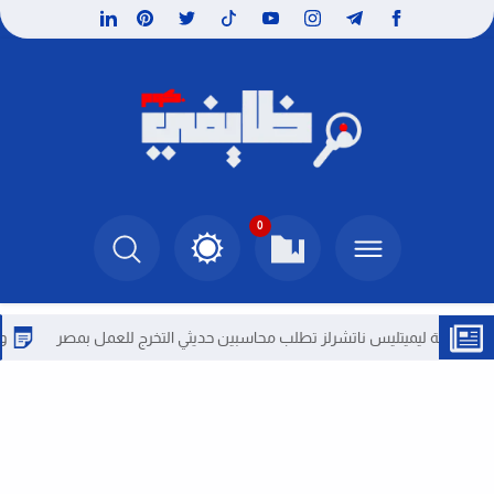
0
يميتليس ناتشرلز تطلب محاسبين حديثي التخرج للعمل بمصر
وظائف الكوي