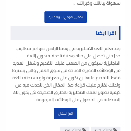
سهولة بباناتك وخبراتك .
:
تحميل نموذج سيرة ذاتية
اقرا ايضا
يعد تعلم اللغة الانجليزية فى وقتنا الراهن هو امر مطلوب
جدا حتى تحصل على حياة مهنية ناجحة .فبدون اللغة
الانجليزية سيكون من الصعب عليك التقديم وشغل العديد
من الوظائف المميزة المتاحة فى سوق العمل والتى يشترط
فقط للتقديم عليها ان تكون على معرفة ولو بسيطة باللغة
ولذلك نقترح عليك قراءة هذا المقال الذى نتحدث فيه عن
كيفية تطوير لغتك الانجليزية بالطرق الصحيحة لكى يكون لك
الافضلية فى الحصول على الوظائف المرموقة .
:
اقرا المقال
وظائف اخرى
وظائف مصر