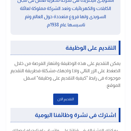
السويدى اليكتريك هى شركة مصرية تعمل فى مجال
الكابلات والكهربائيات وتعد الشركة مملوكة لعائلة
السويدى ولها فروع متعددة حول العالم وتم
تاسيسها عام 1938م.
التقديم على الوظيفة
يمكن التقديم على هذه الوظيفة وانتهاز الفرصة من خلال
الضغط على الزر التالي واذا واجهك مشكلة فطريقة التقديم
موجودة فى رابط "كيفية التقديم على وظيفة" اسفل
الموقع:
التقديم الان
اشترك فى نشرة وظائفنا اليومية
يمكنك الاشتراك فى قناتنا على واتساب او تليجرام ليصلك