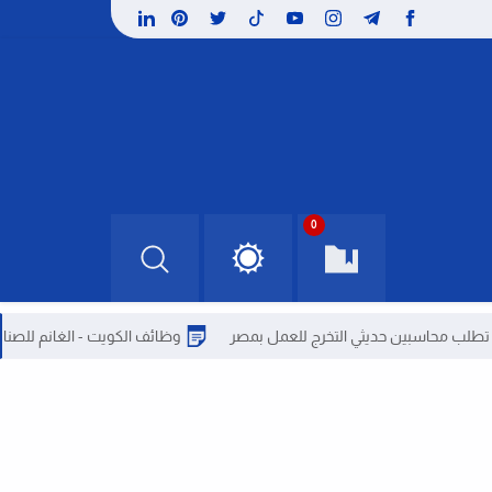
0
ين حديثي التخرج للعمل بمصر
وظائف الكويت - الغانم للصناعات تطلب م