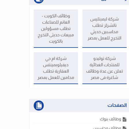
وظائف الكويت -
شركة ليميتليس
الغانم للصناعات
ناتشرلز تطلب
تطلب مسؤولين
محاسبين حديثي
مبيعات حديثى التخرج
التخرج للعمل بمصر
بالكويت
شركة توليدو
شركة ام جي
للمنتجات الغذائية
ديفيلوبمينتس
تعلن عن عدة وظائف
العقارية تطلب
شاغرة فى مصر
محامين للعمل بمصر
الصفحات
وظائف بنوك
وظائف محاسبين