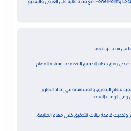
مهارات حاسوبية قوية في برامج Word وExcel وPowerPoint، مع قدرة عالية على العرض والتقديم
ا فى هذه الوظيفة :
خصص وفق خطة التدقيق المعتمدة، وقيادة المهام
 تنفيذ مهام التدقيق، والمساهمة في إعداد التقارير
 وفي الوقت المحدد.
تحديث قاعدة بيانات التدقيق خلال مهام المتابعة.