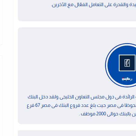
ة والقدرة على التعامل الفعّال مع الآخرين.
بى الوطنى NBD احدى البنوك الرائدة فى دول مجلس التعاون الخليجى ولقد دخل البنك
السوق المصرى عام 2013 م واظهر البنك نموا ملحوظا فى مصر حيث بلغ عدد فروع البنك فى مصر 67 فرع
نك حوالى 2000 موظف .