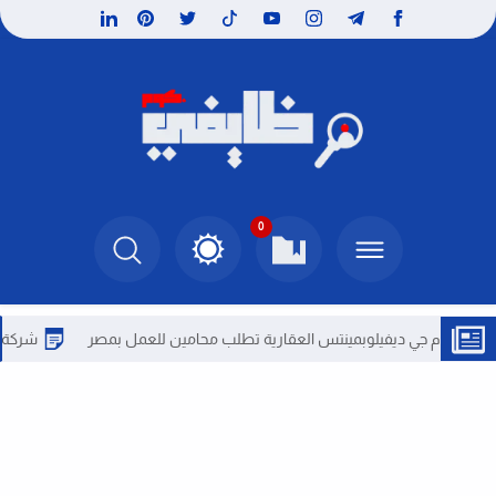
0
 جي ديفيلوبمينتس العقارية تطلب محامين للعمل بمصر
شركة ديار للتط