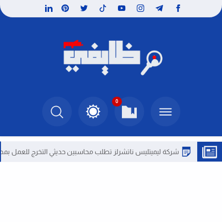
0
شركة ليميتليس ناتشرلز تطلب محاسبين حديثي التخرج للعمل بمصر