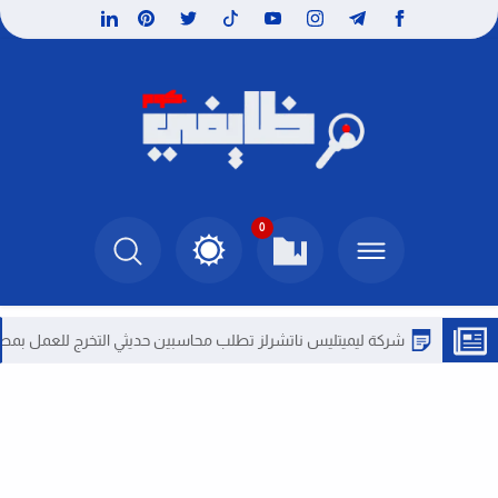
0
شركة ليميتليس ناتشرلز تطلب محاسبين حديثي التخرج للعمل بمصر
و