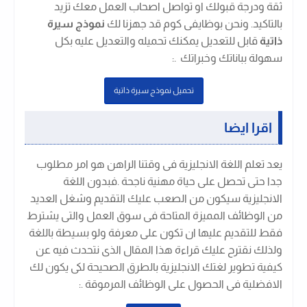
ثقة ودرجة قبولك او تواصل اصحاب العمل معك تزيد
بالتاكيد. ونحن بوظايفى كوم قد جهزنا لك
نموذج سيرة
ذاتية
قابل للتعديل يمكنك تحميله والتعديل عليه بكل
سهولة بباناتك وخبراتك .
:
تحميل نموذج سيرة ذاتية
اقرا ايضا
يعد تعلم اللغة الانجليزية فى وقتنا الراهن هو امر مطلوب
جدا حتى تحصل على حياة مهنية ناجحة .فبدون اللغة
الانجليزية سيكون من الصعب عليك التقديم وشغل العديد
من الوظائف المميزة المتاحة فى سوق العمل والتى يشترط
فقط للتقديم عليها ان تكون على معرفة ولو بسيطة باللغة
ولذلك نقترح عليك قراءة هذا المقال الذى نتحدث فيه عن
كيفية تطوير لغتك الانجليزية بالطرق الصحيحة لكى يكون لك
الافضلية فى الحصول على الوظائف المرموقة .
: