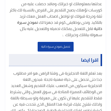
عدلتها بمعلوماتك او خبراتك وماقد حصلت عليه من
كورسات تؤهلك يصبح التقديم على الفرص بالنسبة لك باكثر
ثقة ودرجة قبولك او تواصل اصحاب العمل معك تزيد
بالتاكيد. ونحن بوظايفى كوم قد جهزنا لك
نموذج سيرة
ذاتية
قابل للتعديل يمكنك تحميله والتعديل عليه بكل
سهولة بباناتك وخبراتك .
:
تحميل نموذج سيرة ذاتية
اقرا ايضا
يعد تعلم اللغة الانجليزية فى وقتنا الراهن هو امر مطلوب
جدا حتى تحصل على حياة مهنية ناجحة .فبدون اللغة
الانجليزية سيكون من الصعب عليك التقديم وشغل العديد
من الوظائف المميزة المتاحة فى سوق العمل والتى يشترط
فقط للتقديم عليها ان تكون على معرفة ولو بسيطة باللغة
ولذلك نقترح عليك قراءة هذا المقال الذى نتحدث فيه عن
كيفية تطوير لغتك الانجليزية بالطرق الصحيحة لكى يكون لك