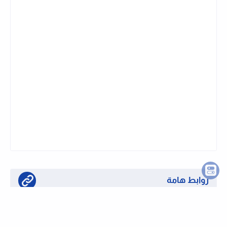
روابط هامة
تابع قناتنا على واتساب لحظة بلحظة
او تابع قناتنا على تليجرام وظائف لحظة بلحظة