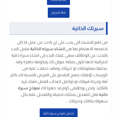
قتاة تليجرام
سيرتك الذاتية
من اهم الاشياء التى يجب على اى باحث عن عمل ايا كان
تخصصه الاهتمام بها هى
انشاء سيرته الذاتية
فقبل البدء
بالبحث عن الوظائف ينبغى عليك البدء فى انشاء سيرة ذاتية
احترافية لانها تكون بمثابة عنوان لك وبكونها جاهزة وقد
عدلتها بمعلوماتك او خبراتك وماقد حصلت عليه من
كورسات تؤهلك يصبح التقديم على الفرص بالنسبة لك باكثر
ثقة ودرجة قبولك او تواصل اصحاب العمل معك تزيد
بالتاكيد. ونحن بوظايفى كوم قد جهزنا لك
نموذج سيرة
ذاتية
قابل للتعديل يمكنك تحميله والتعديل عليه بكل
سهولة بباناتك وخبراتك .
:
تحميل نموذج سيرة ذاتية