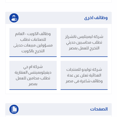
وظائف اخرى
وظائف الكويت - الغانم
شركة ليميتليس ناتشرلز
للصناعات تطلب
تطلب محاسبين حديثي
مسؤولين مبيعات حديثى
التخرج للعمل بمصر
التخرج بالكويت
شركة ام جي
شركة توليدو للمنتجات
ديفيلوبمينتس العقارية
الغذائية تعلن عن عدة
تطلب محامين للعمل
وظائف شاغرة فى مصر
بمصر
الصفحات