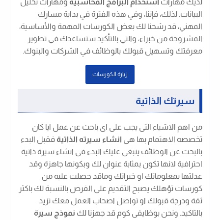
لديك مهارات
استخدام البرامج المحاسبية
ومهارات تحليل
البيانات. لذلك، فإننا، وفي هذه الفترة في بداية مسارك
المهني، قد رشحنا لك بعض الكورسات المهمة والأساسية،
المشروحة من خبراء، والتي بالتأكيد ستساعدك في تطوير
معرفتك وتسهيل قبولك بالوظائف في الشركات والبنوك.
زيارة الكورسات
سيرتك الذاتية
من اهم الاشياء التى يجب على اى باحث عن عمل ايا كان
تخصصه الاهتمام بها هى
انشاء سيرته الذاتية
فقبل البدء
بالبحث عن الوظائف ينبغى عليك البدء فى انشاء سيرة ذاتية
احترافية لانها تكون بمثابة عنوان لك وبكونها جاهزة وقد
عدلتها بمعلوماتك او خبراتك وماقد حصلت عليه من
كورسات تؤهلك يصبح التقديم على الفرص بالنسبة لك باكثر
ثقة ودرجة قبولك او تواصل اصحاب العمل معك تزيد
بالتاكيد. ونحن بوظايفى كوم قد جهزنا لك
نموذج سيرة