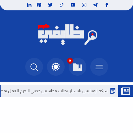
0
شركة ليميتليس ناتشرلز تطلب محاسبين حديثي التخرج للعمل بمصر
و