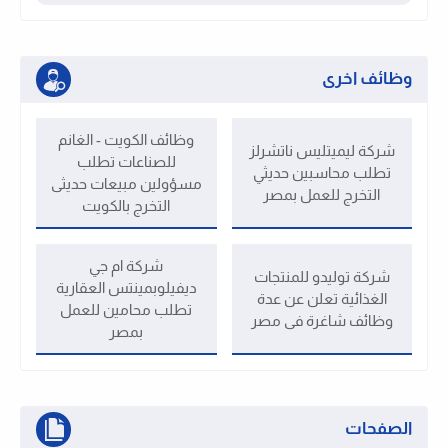
وظائف اخرى
وظائف الكويت - الغانم
شركة ليميتليس ناتشرلز
للصناعات تطلب
تطلب محاسبين حديثي
مسؤولين مبيعات حديثى
التخرج للعمل بمصر
التخرج بالكويت
شركة ام جي
شركة توليدو للمنتجات
ديفيلوبمينتس العقارية
الغذائية تعلن عن عدة
تطلب محامين للعمل
وظائف شاغرة فى مصر
بمصر
الصفحات