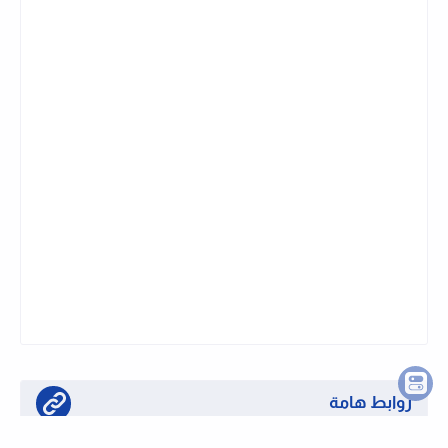
نشرة وظايفى تليجرام
اشترك في قناتنا على تليجرام وتابع الوظايف
الجديدة لحظة بلحظة
روابط هامة