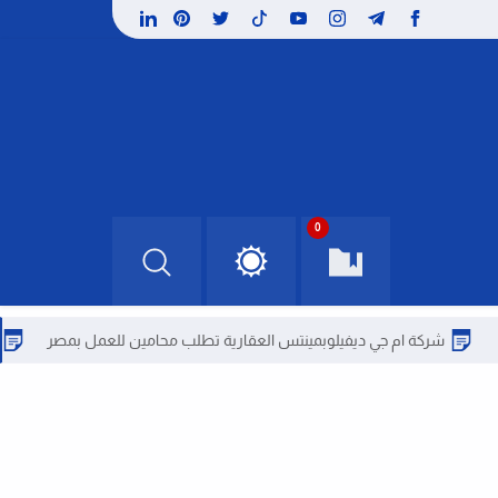
0
م جي ديفيلوبمينتس العقارية تطلب محامين للعمل بمصر
شركة ديار للت