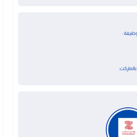
ظيفة :
بالماركت.