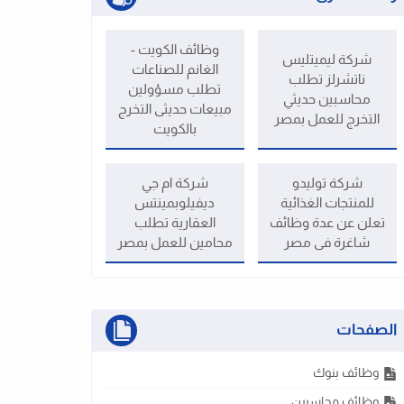
وظائف الكويت -
شركة ليميتليس
الغانم للصناعات
ناتشرلز تطلب
تطلب مسؤولين
محاسبين حديثي
مبيعات حديثى التخرج
التخرج للعمل بمصر
بالكويت
شركة توليدو
شركة ام جي
للمنتجات الغذائية
ديفيلوبمينتس
تعلن عن عدة وظائف
العقارية تطلب
شاغرة فى مصر
محامين للعمل بمصر
الصفحات
وظائف بنوك
وظائف محاسبين