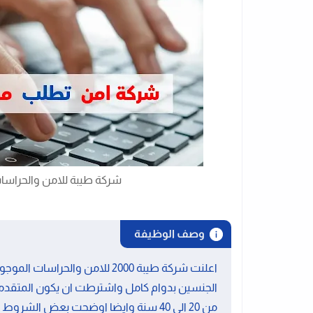
شركة طيبة للامن والحراسا
وصف الوظيفة
اعلنت شركة طيبة 2000 للامن وال
الجنسين بدوام كامل واشترطت ان يكون المتقدم
من 20 الى 40 سنة وايضا اوضحت بعض الشروط والتفاصيل الاخرى ستجدها بالاسفل.